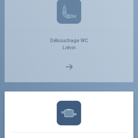
Débouchage WC
Liévin