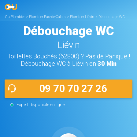
Ou Plombier
>
Plombier Pas-de-Calais
>
Plombier Liévin
>
Débouchage WC
Liévin
Débouchage WC
Liévin
Toillettes Bouchés (62800) ? Pas de Panique !
Débouchage WC à Liévin en
30 Min
09 70 70 27 26
Expert disponible en ligne