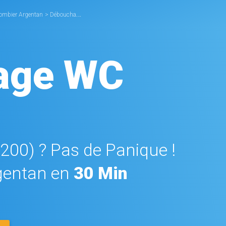
ombier Argentan
>
Débouchage WC Argentan
age WC
1200) ? Pas de Panique !
gentan en
30 Min