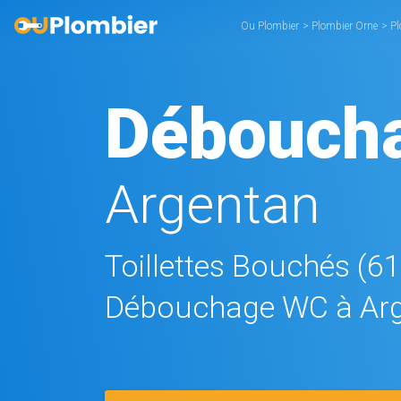
Ou Plombier
>
Plombier Orne
>
Pl
Débouch
Argentan
Toillettes Bouchés (6
Débouchage WC à Ar