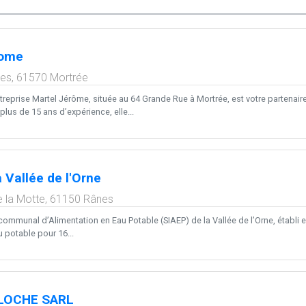
rome
ves,
61570
Mortrée
ntreprise Martel Jérôme, située au 64 Grande Rue à Mortrée, est votre partenai
lus de 15 ans d’expérience, elle...
 Vallée de l'Orne
 la Motte,
61150
Rânes
communal d’Alimentation en Eau Potable (SIAEP) de la Vallée de l’Orne, établi en
u potable pour 16...
LOCHE SARL