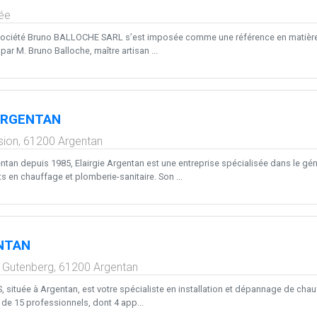
ée
 société Bruno BALLOCHE SARL s’est imposée comme une référence en matière 
 par M. Bruno Balloche, maître artisan ...
ARGENTAN
sion,
61200
Argentan
tan depuis 1985, Elairgie Argentan est une entreprise spécialisée dans le géni
 en chauffage et plomberie-sanitaire. Son ...
NTAN
 Gutenberg,
61200
Argentan
 située à Argentan, est votre spécialiste en installation et dépannage de chauf
de 15 professionnels, dont 4 app...