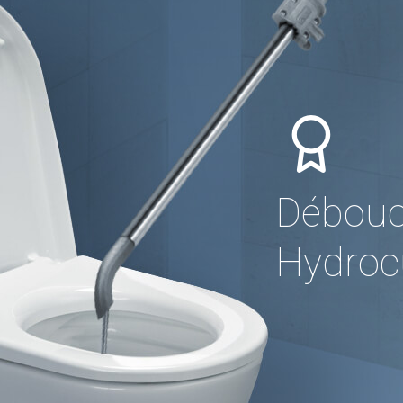
Débouc
Hydrocu