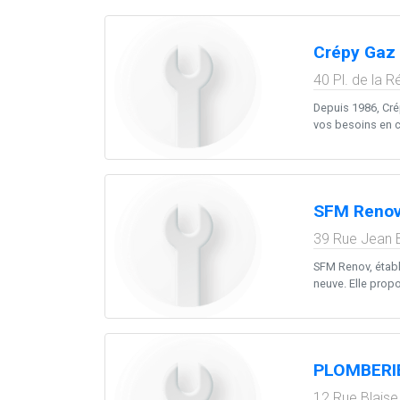
Crépy Gaz 
40 Pl. de la R
Depuis 1986, Cré
vos besoins en c
SFM Reno
39 Rue Jean B
SFM Renov, établi
neuve. Elle prop
PLOMBERIE
12 Rue Blaise