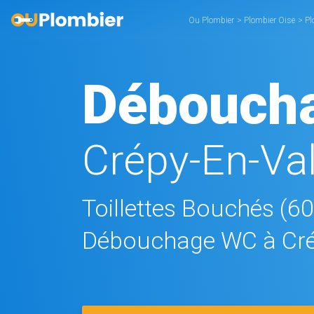
Ou Plombier
>
Plombier Oise
>
Pl
Débouch
Crépy-En-Val
Toillettes Bouchés (6
Débouchage WC à Cré