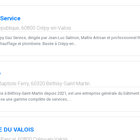
Service
épublique,
60800
Crépy-en-Valois
py Gaz Service, dirigée par Jean-Luc Salmon, Maître Artisan et professionnel R
hauffage et plomberie. Basée à Crépy-en...
v
aptiste Ferry,
60320
Béthisy-Saint-Martin
e à Béthisy-Saint-Martin depuis 2021, est une entreprise générale du bâtiment 
ose une gamme complète de services, ...
 DU VALOIS
 Pascal,
60800
Crépy-en-Valois