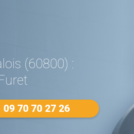
ois (60800) :
Furet
09 70 70 27 26