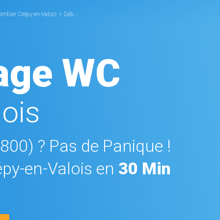
ombier Crépy-en-Valois
>
Débouchage WC Crépy-en-Valois
age WC
ois
0800) ? Pas de Panique !
py-en-Valois en
30 Min