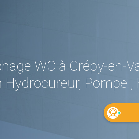
hage WC à Crépy-en-Val
 Hydrocureur, Pompe , 