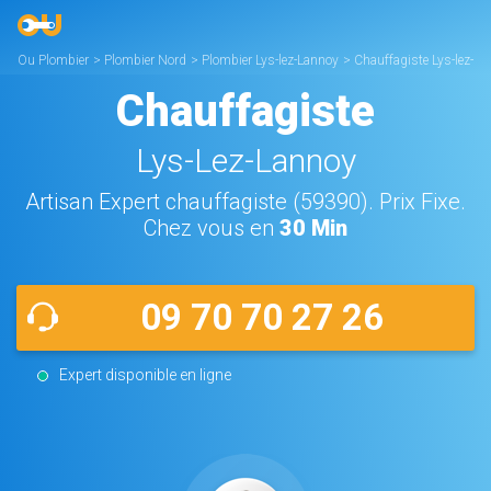
Ou Plombier
>
Plombier Nord
>
Plombier Lys-lez-Lannoy
>
Chauffagiste Lys-lez-
Lannoy
Chauffagiste
Lys-Lez-Lannoy
Artisan Expert chauffagiste (59390). Prix Fixe.
Chez vous en
30 Min
09 70 70 27 26
Expert disponible en ligne