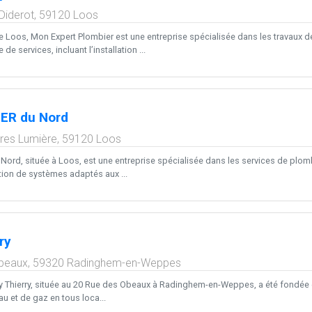
Diderot,
59120
Loos
e Loos, Mon Expert Plombier est une entreprise spécialisée dans les travaux d
 services, incluant l’installation ...
ER du Nord
res Lumière,
59120
Loos
ord, située à Loos, est une entreprise spécialisée dans les services de plombe
lation de systèmes adaptés aux ...
ry
beaux,
59320
Radinghem-en-Weppes
y Thierry, située au 20 Rue des Obeaux à Radinghem-en-Weppes, a été fondée en
eau et de gaz en tous loca...