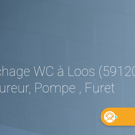
hage WC à Loos (59120
reur, Pompe , Furet