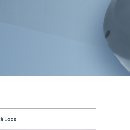
à Loos