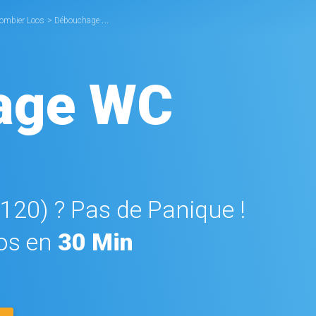
lombier Loos
>
Débouchage WC Loos
age WC
9120) ? Pas de Panique !
os en
30 Min