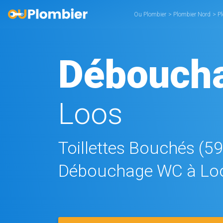
Ou Plombier
>
Plombier Nord
>
P
Débouch
Loos
Toillettes Bouchés (5
Débouchage WC à Lo