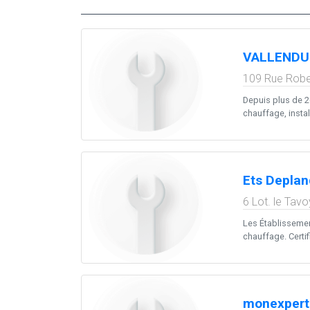
VALLENDU
109 Rue Rob
Depuis plus de 26
chauffage, install
Ets Depla
6 Lot. le Tavo
Les Établissemen
chauffage. Certif
monexpert