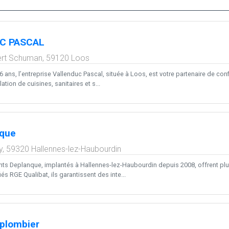
C PASCAL
ert Schuman,
59120
Loos
 ans, l’entreprise Vallenduc Pascal, située à Loos, est votre partenaire de co
ation de cuisines, sanitaires et s...
nque
y,
59320
Hallennes-lez-Haubourdin
ts Deplanque, implantés à Hallennes-lez-Haubourdin depuis 2008, offrent plu
iés RGE Qualibat, ils garantissent des inte...
plombier