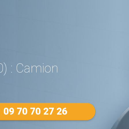
) : Camion
09 70 70 27 26