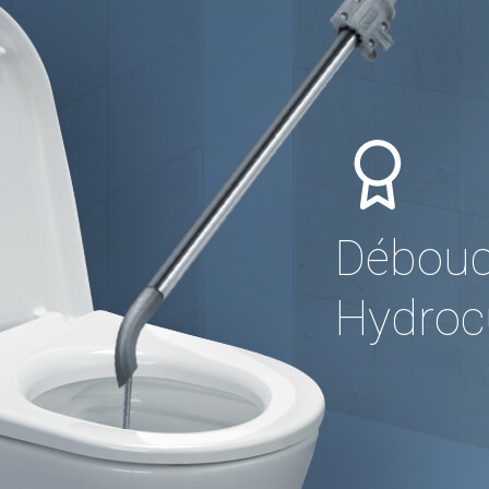
Débouc
Hydrocu