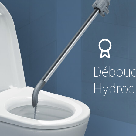
Débouc
Hydrocu