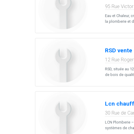
95 Rue Victo
Eau et Chaleur, 
la plomberie et d
RSD vente 
12 Rue Roger
RSD, située au 1
de bois de qualit
Lcn chauff
30 Rue de Ca
LCN Plomberie – C
systèmes de chau