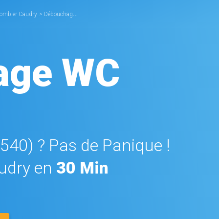
lombier Caudry
>
Débouchage WC Caudry
age WC
9540) ? Pas de Panique !
udry en
30 Min