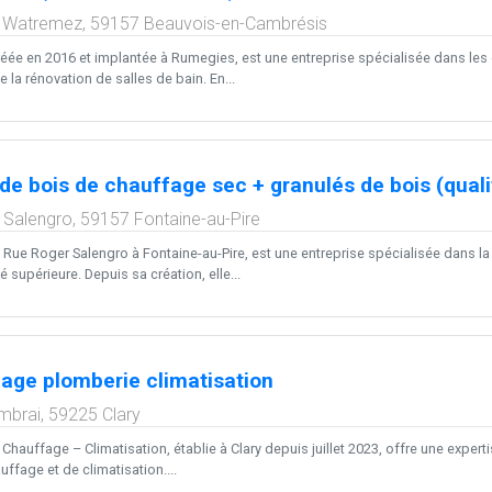
r Watremez,
59157
Beauvois-en-Cambrésis
créée en 2016 et implantée à Rumegies, est une entreprise spécialisée dans les
e la rénovation de salles de bain. En...
de bois de chauffage sec + granulés de bois (quali
 Salengro,
59157
Fontaine-au-Pire
2 Rue Roger Salengro à Fontaine-au-Pire, est une entreprise spécialisée dans l
é supérieure. Depuis sa création, elle...
age plomberie climatisation
mbrai,
59225
Clary
hauffage – Climatisation, établie à Clary depuis juillet 2023, offre une exper
ffage et de climatisation....