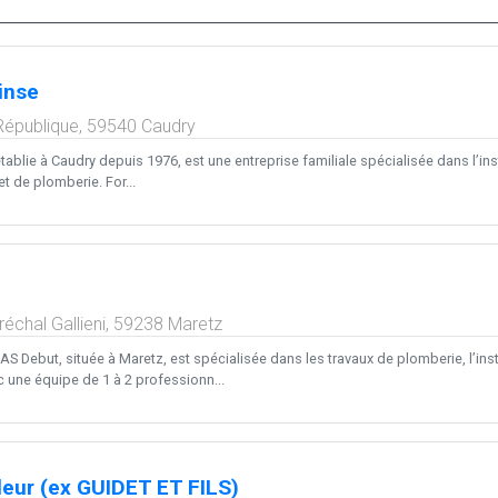
inse
République,
59540
Caudry
tablie à Caudry depuis 1976, est une entreprise familiale spécialisée dans l’ins
et de plomberie. For...
échal Gallieni,
59238
Maretz
AS Debut, située à Maretz, est spécialisée dans les travaux de plomberie, l’insta
une équipe de 1 à 2 professionn...
leur (ex GUIDET ET FILS)