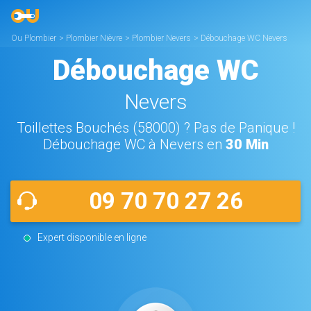
Ou Plombier
>
Plombier Nièvre
>
Plombier Nevers
>
Débouchage WC Nevers
Débouchage WC
Nevers
Toillettes Bouchés (58000) ? Pas de Panique !
Débouchage WC à Nevers en
30 Min
09 70 70 27 26
Expert disponible en ligne