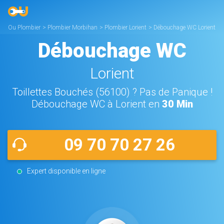
Ou Plombier
>
Plombier Morbihan
>
Plombier Lorient
>
Débouchage WC Lorient
Débouchage WC
Lorient
Toillettes Bouchés (56100) ? Pas de Panique !
Débouchage WC à Lorient en
30 Min
09 70 70 27 26
Expert disponible en ligne