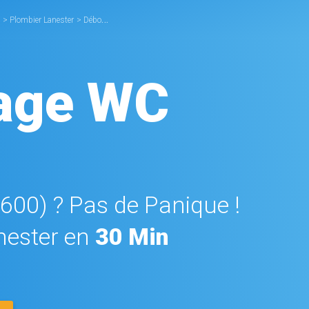
>
Plombier Lanester
>
Débouchage WC Lanester
age WC
6600) ? Pas de Panique !
ester en
30 Min