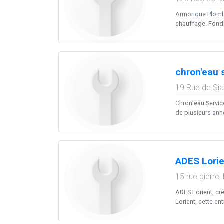
Armorique Plombe
chauffage. Fondée
chron'eau 
19 Rue de Si
Chron’eau Service
de plusieurs anné
ADES Lorie
15 rue pierre
ADES Lorient, cr
Lorient, cette ent