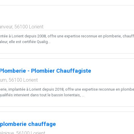
anveur,
56100
Lorient
tée à Lorient depuis 2008, offre une expertise reconnue en plomberie, chauffage
ur, elle est certifiée Qualig...
lomberie - Plombier Chauffagiste
lum,
56100
Lorient
ie, implantée à Lorient depuis 2018, offre une expertise reconnue en plomber
lifiés intervient dans tout le bassin lorientais, ...
 plomberie chauffage
elgique,
56100
Lorient