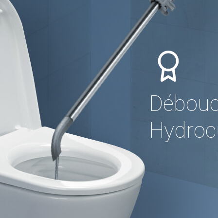
Débouc
Hydrocu