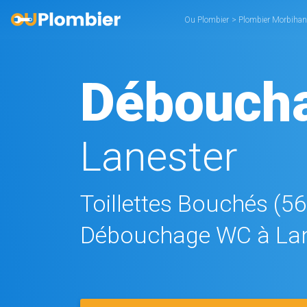
Ou Plombier
>
Plombier Morbihan
Débouch
Lanester
Toillettes Bouchés (5
Débouchage WC à Lan