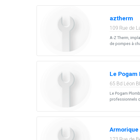
aztherm
109 Rue de L
A-Z Therm, implan
de pompes à chale
Le Pogam P
65 Bd Léon B
Le Pogam Plomber
professionnels qua
Armorique
123 Rue de B