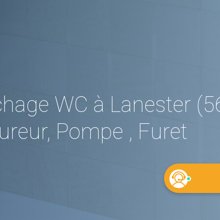
hage WC à Lanester (5
reur, Pompe , Furet