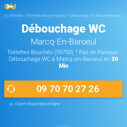
Ou Plombier
>
Plombier Marcq-en-baroeul
>
Débouchage WC Marcq-en-Baroeul
Débouchage WC
Marcq-En-Baroeul
Toillettes Bouchés (59700) ? Pas de Panique !
Débouchage WC à Marcq-en-Baroeul en
30
Min
09 70 70 27 26
Expert disponible en ligne