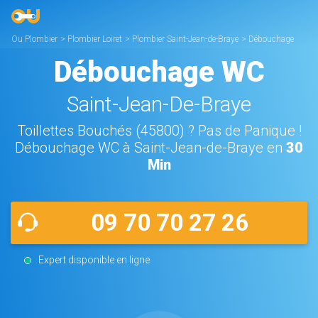
Ou Plombier
>
Plombier Loiret
>
Plombier Saint-Jean-de-Braye
>
Débouchage
WC Saint-Jean-de-Braye
Débouchage WC
Saint-Jean-De-Braye
Toillettes Bouchés (45800) ? Pas de Panique !
Débouchage WC à Saint-Jean-de-Braye en
30
Min
09 70 70 27 26
Expert disponible en ligne