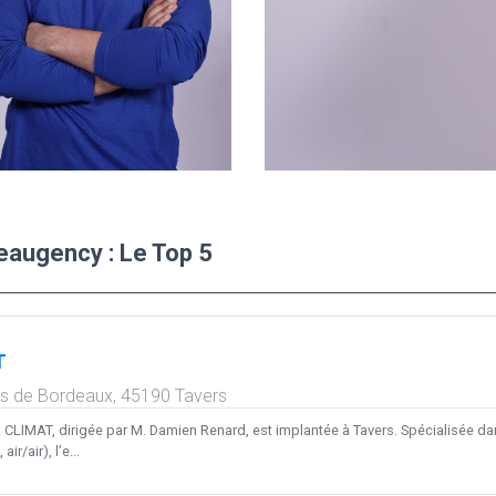
eaugency : Le Top 5
T
os de Bordeaux,
45190
Tavers
 CLIMAT, dirigée par M. Damien Renard, est implantée à Tavers. Spécialisée dans
ir/air), l’e...