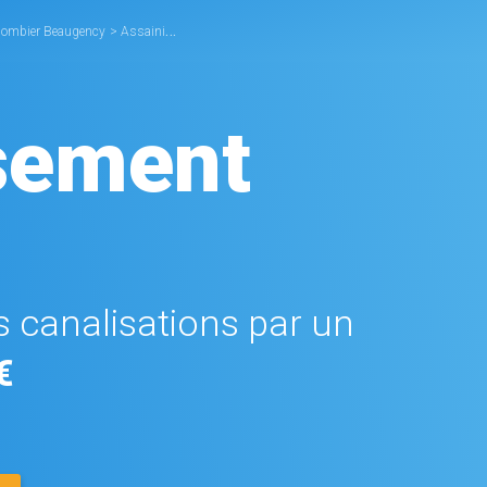
lombier Beaugency
>
Assainissement Beaugency
sement
 canalisations par un
€