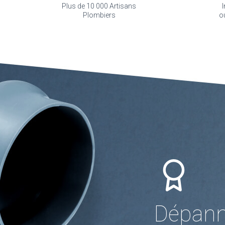
Plus de 10 000 Artisans
I
Plombiers
o
Dépann