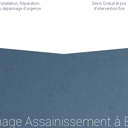
nstallation, Réparation
Devis Gratuit et prix
u dépannage d'urgence
d'intervention fixe
age Assainissement à 