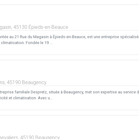
gasin,
45130
Épieds-en-Beauce
antée au 21 Rue du Magasin à Épieds-en-Beauce, est une entreprise spécialisée
climatisation. Fondée le 19 ...
ans,
45190
Beaugency
treprise familiale Despretz, située à Beaugency, met son expertise au service 
cité et climatisation. Avec u...
evaliers,
45190
Beaugency