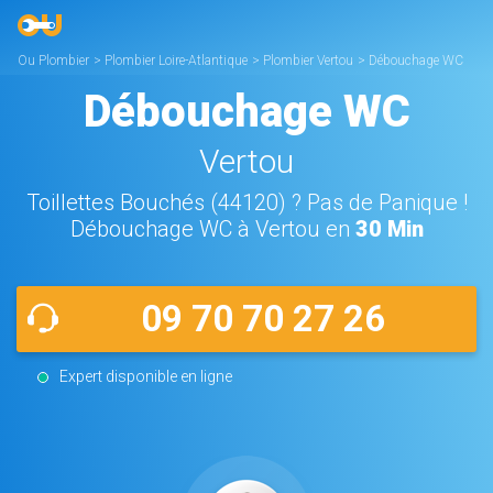
Ou Plombier
>
Plombier Loire-Atlantique
>
Plombier Vertou
>
Débouchage WC
Vertou
Débouchage WC
Vertou
Toillettes Bouchés (44120) ? Pas de Panique !
Débouchage WC à Vertou en
30 Min
09 70 70 27 26
Expert disponible en ligne