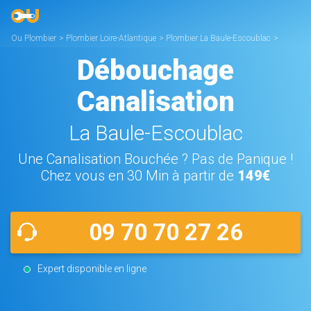
Ou Plombier
>
Plombier Loire-Atlantique
>
Plombier La Baule-Escoublac
>
Débouchage Canalisation La Baule-Escoublac
Débouchage
Canalisation
La Baule-Escoublac
Une Canalisation Bouchée ? Pas de Panique !
Chez vous en 30 Min à partir de
149€
09 70 70 27 26
Expert disponible en ligne