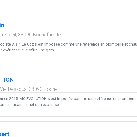
in
 Soleil,
38090
Bonnefamille
société Alain Le Coz s’est imposée comme une référence en plomberie et chauf
expérience, elle offre une gam...
TION
 Vie Dessous,
38090
Roche
on en 2015, MC EVOLUTION s’est imposée comme une référence en plomberie et
prise artisanale met son expertise ...
bert