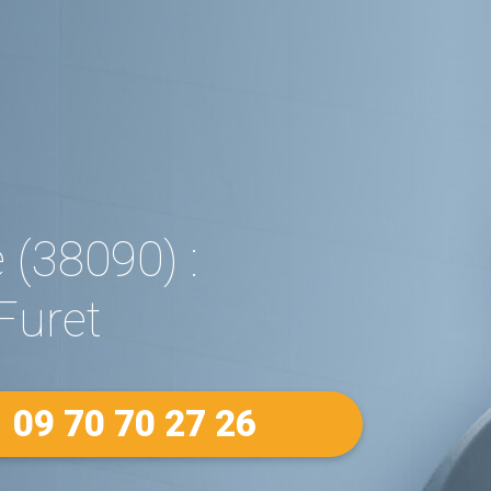
 (38090) :
Furet
09 70 70 27 26