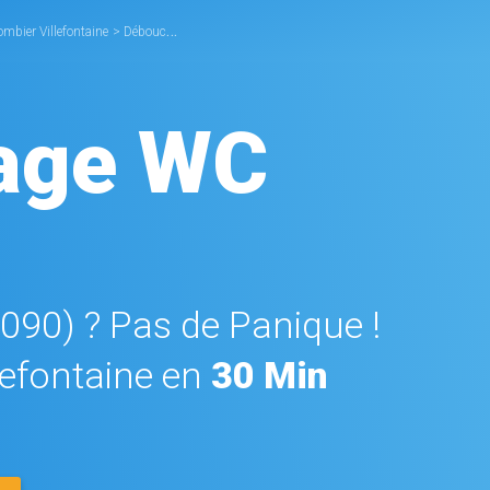
ombier Villefontaine
>
Débouchage WC Villefontaine
age WC
8090) ? Pas de Panique !
efontaine en
30 Min