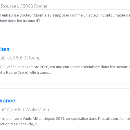
 Rousset,
38090
Roche
l’entreprise Jocteur Albert a su s’imposer comme un acteur incontournable d
sée dans les travaux d’i...
lien
ablier,
38090
Roche
, créée en novembre 2020, est une entreprise spécialisée dans les travaux d’i
 à Roche (Isère), elle a trans...
enance
Listz,
38090
Vaulx-Milieu
implantée à Vaulx-Milieu depuis 2011, se spécialise dans l’installation, l’ent
ction d’eau chaude, c...