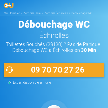
Ou Plombier
>
Plombier Isère
>
Plombier Échirolles
>
Débouchage WC
Échirolles
Débouchage WC
Échirolles
Toillettes Bouchés (38130) ? Pas de Panique !
Débouchage WC à Échirolles en
30 Min
09 70 70 27 26
Expert disponible en ligne