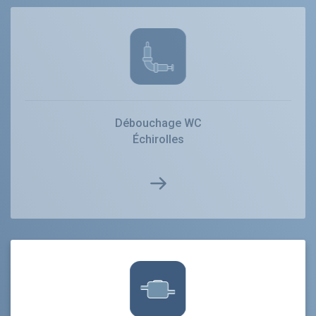
Débouchage WC
Échirolles