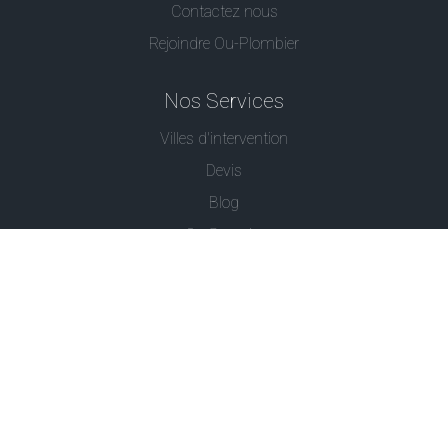
Contactez nous
Rejoindre Ou-Plombier
Nos Services
Villes d'intervention
Devis
Blog
Ou Serrurier
Contactez-Nous
© - Ou Plombier est une marque déposée -
Conditions