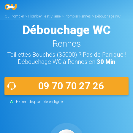
Ou Plombier
>
Plombier Ile-et-Vilaine
>
Plombier Rennes
>
Débouchage WC
Rennes
Débouchage WC
Rennes
Toillettes Bouchés (35000) ? Pas de Panique !
Débouchage WC à Rennes en
30 Min
09 70 70 27 26
Expert disponible en ligne