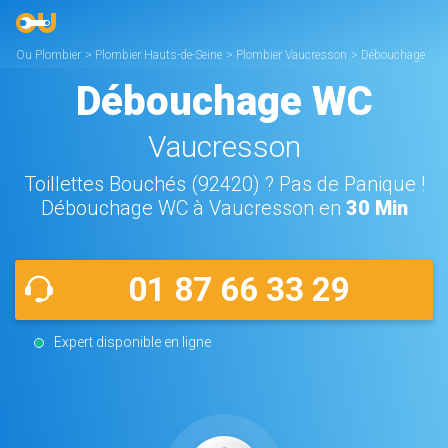
Ou Plombier
>
Plombier Hauts-de-Seine
>
Plombier Vaucresson
>
Débouchage
WC Vaucresson
Débouchage WC
Vaucresson
Toillettes Bouchés (92420) ? Pas de Panique !
Débouchage WC à Vaucresson en
30 Min
01 87 66 33 29
Expert disponible en ligne