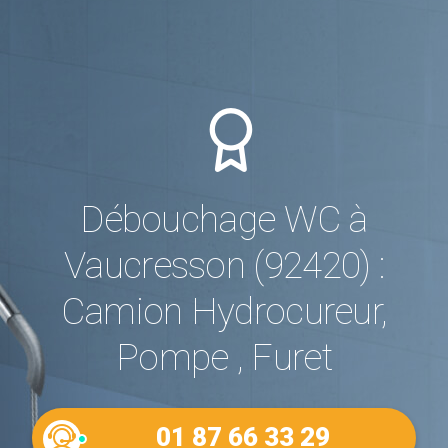
Débouchage WC à
Vaucresson (92420) :
Camion Hydrocureur,
Pompe , Furet
01 87 66 33 29