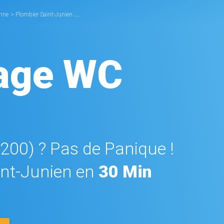
enne
>
Plombier Saint-Junien
>
Débouchage WC Saint-Junien
age WC
7200) ? Pas de Panique !
nt-Junien en
30 Min