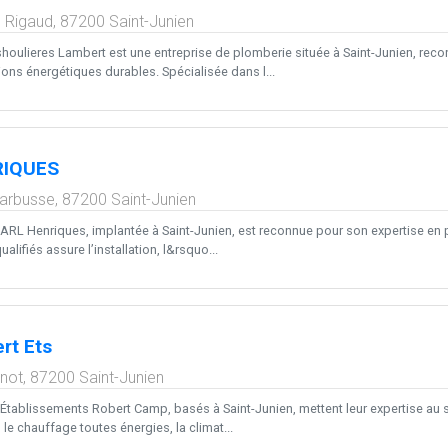
 Rigaud,
87200
Saint-Junien
houlieres Lambert est une entreprise de plomberie située à Saint-Junien, re
ons énergétiques durables. Spécialisée dans l...
RIQUES
Barbusse,
87200
Saint-Junien
SARL Henriques, implantée à Saint-Junien, est reconnue pour son expertise en
alifiés assure l’installation, l&rsquo...
rt Ets
rnot,
87200
Saint-Junien
 Établissements Robert Camp, basés à Saint-Junien, mettent leur expertise au s
le chauffage toutes énergies, la climat...