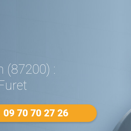
 (87200) :
Furet
09 70 70 27 26