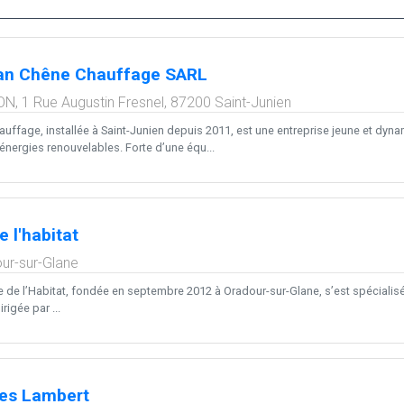
ian Chêne Chauffage SARL
ON, 1 Rue Augustin Fresnel,
87200
Saint-Junien
auffage, installée à Saint-Junien depuis 2011, est une entreprise jeune et dyn
énergies renouvelables. Forte d’une équ...
e l'habitat
ur-sur-Glane
e de l’Habitat, fondée en septembre 2012 à Oradour-sur-Glane, s’est spécialisée
rigée par ...
res Lambert