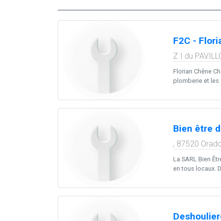
F2C - Flor
Z I du PAVILL
Florian Chêne Ch
plomberie et les 
Bien être d
,
87520
Orado
La SARL Bien Êtr
en tous locaux. Di
Deshoulie