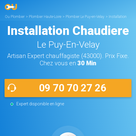
Ou Plombier
>
Plombier Haute-Loire
>
Plombier Le Puy-en-Velay
>
Installation
Chaudière Le Puy-en-Velay
Installation Chaudiere
Le Puy-En-Velay
Artisan Expert chauffagiste (43000). Prix Fixe.
Chez vous en
30 Min
09 70 70 27 26
Expert disponible en ligne