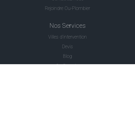
Rejoindre Ou-Plombier
Nos Services
Villes d'intervention
Devis
Blog
Ou Serrurier
Contactez-Nous
© - Ou Plombier est une marque déposée -
Conditions