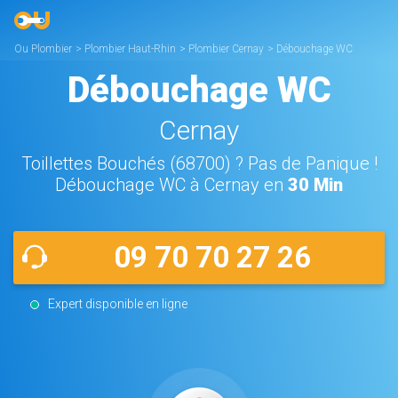
Ou Plombier
>
Plombier Haut-Rhin
>
Plombier Cernay
>
Débouchage WC
Cernay
Débouchage WC
Cernay
Toillettes Bouchés (68700) ? Pas de Panique !
Débouchage WC à Cernay en
30 Min
09 70 70 27 26
Expert disponible en ligne