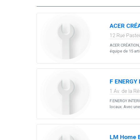
ACER CRÉ
12 Rue Paste
ACER CRÉATION, i
équipe de 15 art
F ENERGY 
1 Av. de la R
F.ENERGY INTERIE
locaux. Avec une
LM Home E