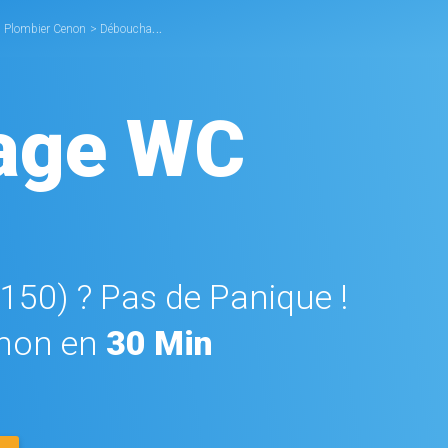
>
Plombier Cenon
>
Débouchage WC Cenon
age WC
3150) ? Pas de Panique !
non en
30 Min