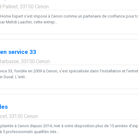
 Patinet,
33150
Cenon
 Home Expert s’est imposé à Cenon comme un partenaire de confiance pour t
 par Mehdi Laachiri, cette entrep...
ien service 33
 Barbusse,
33150
Cenon
rvice 33, fondée en 2009 à Cenon, s’est spécialisée dans l’installation et l’e
r Duval. L’entr...
les
cet,
33150
Cenon
implantée à Cenon depuis 2014, met à votre disposition plus de 15 années d’exp
 5 professionnels qualifiés inte...