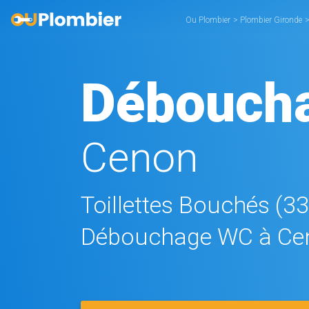
Ou Plombier
>
Plombier Gironde
Débouch
Cenon
Toillettes Bouchés (3
Débouchage WC à Ce