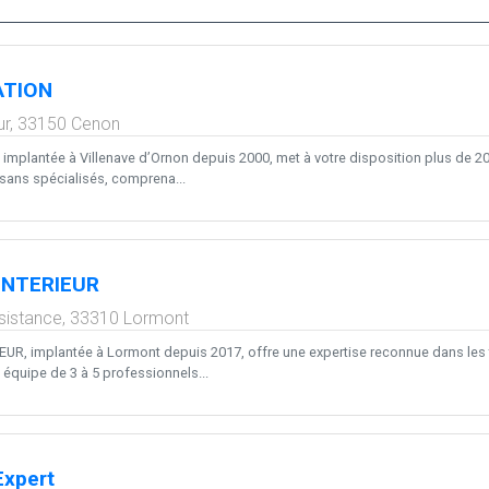
ATION
ur,
33150
Cenon
mplantée à Villenave d’Ornon depuis 2000, met à votre disposition plus de 20 a
isans spécialisés, comprena...
INTERIEUR
ésistance,
33310
Lormont
UR, implantée à Lormont depuis 2017, offre une expertise reconnue dans les tr
 équipe de 3 à 5 professionnels...
xpert