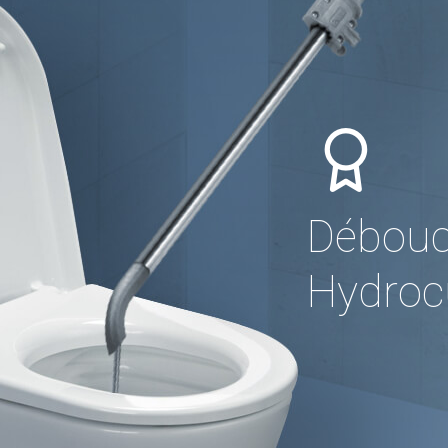
Débouc
Hydrocu