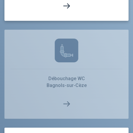
Débouchage WC
Bagnols-sur-Cèze