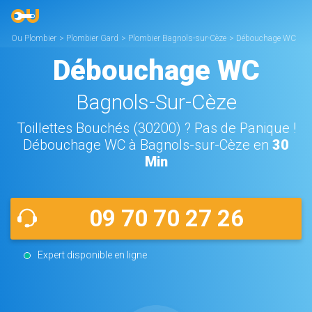
Ou Plombier
>
Plombier Gard
>
Plombier Bagnols-sur-Cèze
>
Débouchage WC
Bagnols-sur-Cèze
Débouchage WC
Bagnols-Sur-Cèze
Toillettes Bouchés (30200) ? Pas de Panique !
Débouchage WC à Bagnols-sur-Cèze en
30
Min
09 70 70 27 26
Expert disponible en ligne