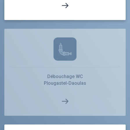
Débouchage WC
Plougastel-Daoulas