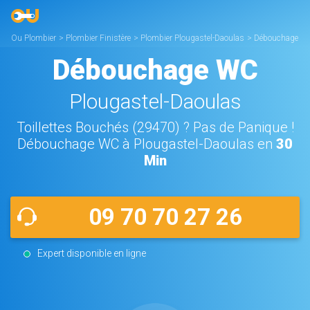
Ou Plombier
>
Plombier Finistère
>
Plombier Plougastel-Daoulas
>
Débouchage
WC Plougastel-Daoulas
Débouchage WC
Plougastel-Daoulas
Toillettes Bouchés (29470) ? Pas de Panique !
Débouchage WC à Plougastel-Daoulas en
30
Min
09 70 70 27 26
Expert disponible en ligne