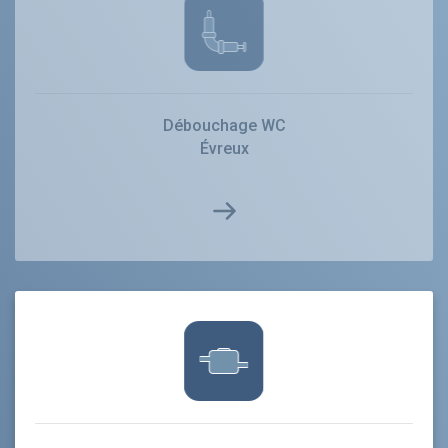
Débouchage WC
Évreux