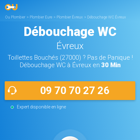
Ou Plombier
>
Plombier Eure
>
Plombier Évreux
>
Débouchage WC Évreux
Débouchage WC
Évreux
Toillettes Bouchés (27000) ? Pas de Panique !
Débouchage WC à Évreux en
30 Min
09 70 70 27 26
Expert disponible en ligne