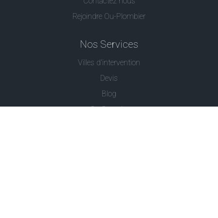
Contactez nous
Rejoindre Ou-Plombier
Nos Services
Villes d'intervention
Devis
Blog
Ou Serrurier
Contactez-Nous
© - Ou Plombier est une marque déposée -
Conditions