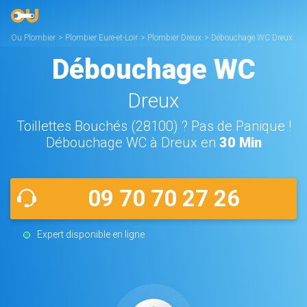
Ou Plombier
>
Plombier Eure-et-Loir
>
Plombier Dreux
>
Débouchage WC Dreux
Débouchage WC
Dreux
Toillettes Bouchés (28100) ? Pas de Panique !
Débouchage WC à Dreux en
30 Min
09 70 70 27 26
Expert disponible en ligne