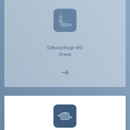
Débouchage WC
Dreux