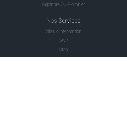
Rejoindre Ou-Plombier
Nos Services
Villes d'intervention
Devis
Blog
Ou Serrurier
Contactez-Nous
© - Ou Plombier est une marque déposée -
Conditions
Générales
-
Politique de Confidentialité