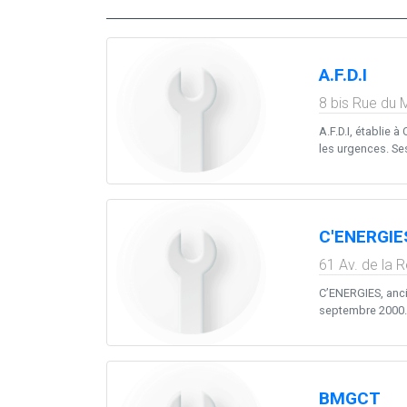
A.F.D.I
8 bis Rue du 
A.F.D.I, établie 
les urgences. Ses 
C'ENERGIE
61 Av. de la 
C’ENERGIES, anci
septembre 2000. D
BMGCT