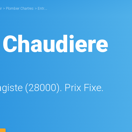
ir
>
Plombier Chartres
>
Entretien Chaudière Chartres
 Chaudiere
giste (28000). Prix Fixe.