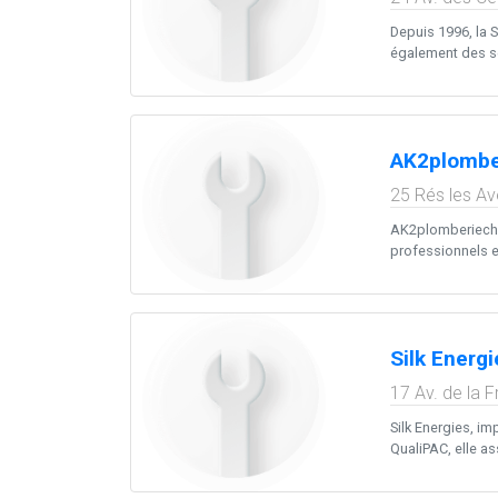
Depuis 1996, la 
également des se
AK2plombe
25 Rés les Av
AK2plomberiechau
professionnels ex
Silk Energi
17 Av. de la F
Silk Energies, im
QualiPAC, elle ass