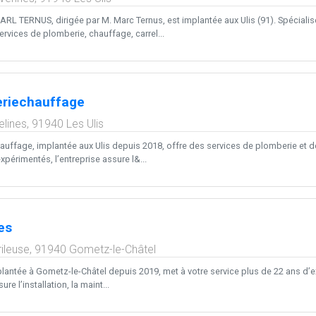
SARL TERNUS, dirigée par M. Marc Ternus, est implantée aux Ulis (91). Spécialis
rvices de plomberie, chauffage, carrel...
riechauffage
elines,
91940
Les Ulis
ffage, implantée aux Ulis depuis 2018, offre des services de plomberie et de
périmentés, l’entreprise assure l&...
es
rileuse,
91940
Gometz-le-Châtel
plantée à Gometz-le-Châtel depuis 2019, met à votre service plus de 22 ans d’e
ure l’installation, la maint...