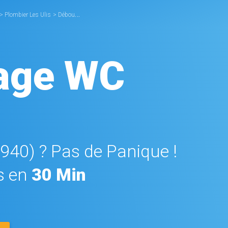
>
Plombier Les Ulis
>
Débouchage WC Ulis
age WC
1940) ? Pas de Panique !
s en
30 Min