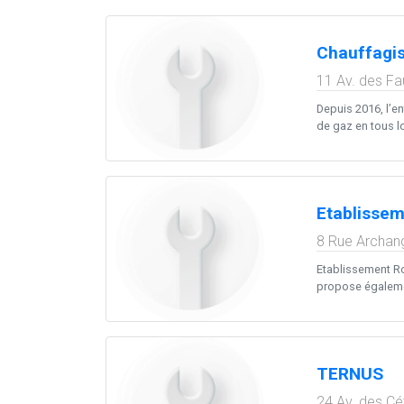
Chauffagis
11 Av. des Fa
Depuis 2016, l’en
de gaz en tous loc
Etablissem
8 Rue Archan
Etablissement Rou
propose égalemen
TERNUS
24 Av. des C