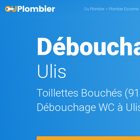
Ou Plombier
>
Plombier Essonne
Débouch
Ulis
Toillettes Bouchés (9
Débouchage WC à Uli