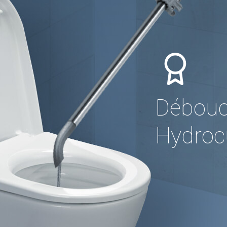
Débouc
Hydrocu