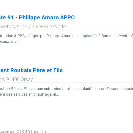
te 91 - Philippe Amaro APPC
uvettes,
91440
Bures-sur-Yvette
treprise A.P.P.C., dirigée par Philippe Amaro, est implantée à Bures-sur-Yvette. 
aux, elle ...
ent Roubaix Père et Fils
gé,
91400
Orsay
baix Père et Fils est une entreprise familiale implantée dans l’Essonne depuis
t des services en chauffage, él...
évennes,
91940
Les Ulis