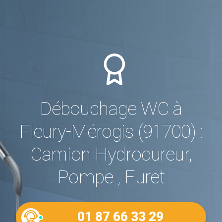
Débouchage WC à
Fleury-Mérogis (91700) :
Camion Hydrocureur,
Pompe , Furet
01 87 66 33 29