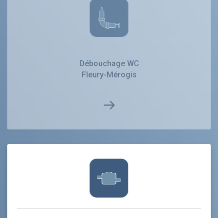
Débouchage WC
Fleury-Mérogis