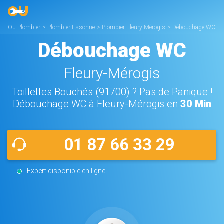
Ou Plombier
>
Plombier Essonne
>
Plombier Fleury-Mérogis
>
Débouchage WC
Fleury-Mérogis
Débouchage WC
Fleury-Mérogis
Toillettes Bouchés (91700) ? Pas de Panique !
Débouchage WC à Fleury-Mérogis en
30 Min
01 87 66 33 29
Expert disponible en ligne