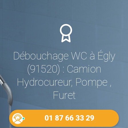
Débouchage WC à Égly
(91520) : Camion
Hydrocureur, Pompe ,
Furet
01 87 66 33 29