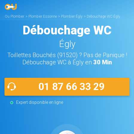
Ou Plombier
>
Plombier Essonne
>
Plombier Égly
>
Débouchage WC Égly
Débouchage WC
Égly
Toillettes Bouchés (91520) ? Pas de Panique !
Débouchage WC à Égly en
30 Min
01 87 66 33 29
Expert disponible en ligne