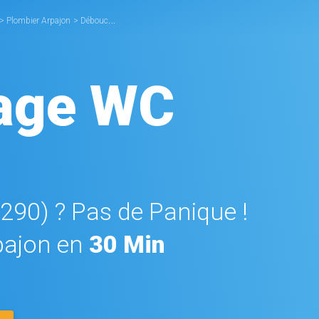
>
Plombier Arpajon
>
Débouchage WC Arpajon
age WC
1290) ? Pas de Panique !
pajon en
30 Min