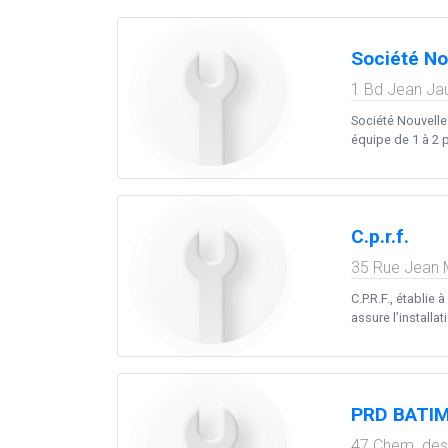
Société No
1 Bd Jean Ja
Société Nouvelle
équipe de 1 à 2 
C.p.r.f.
35 Rue Jean 
C.P.R.F., établie
assure l’installat
PRD BATI
47 Chem. des 