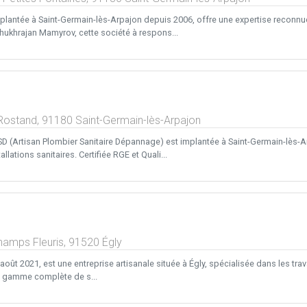
plantée à Saint-Germain-lès-Arpajon depuis 2006, offre une expertise reconnue e
Shukhrajan Mamyrov, cette société à respons...
Rostand,
91180
Saint-Germain-lès-Arpajon
D (Artisan Plombier Sanitaire Dépannage) est implantée à Saint-Germain-lès-Ar
llations sanitaires. Certifiée RGE et Quali...
hamps Fleuris,
91520
Égly
oût 2021, est une entreprise artisanale située à Égly, spécialisée dans les trav
e gamme complète de s...