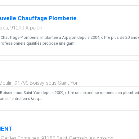
uvelle Chauffage Plomberie
urès,
91290
Arpajon
 Chauffage Plomberie, implantée à Arpajon depuis 2004, offre plus de 20 ans 
professionnels qualifiés propose une gam...
Moulin,
91790
Boissy-sous-Saint-Yon
 à Boissy-sous-Saint-Yon depuis 2009, offre une expertise reconnue en plomberie
ion et l’entretien d&rsq...
MENT
Petites Fontaines,
91180
Saint-Germain-lès-Arpajon