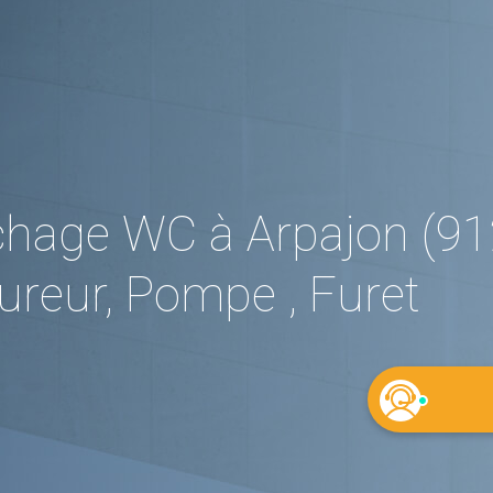
hage WC à Arpajon (91
reur, Pompe , Furet