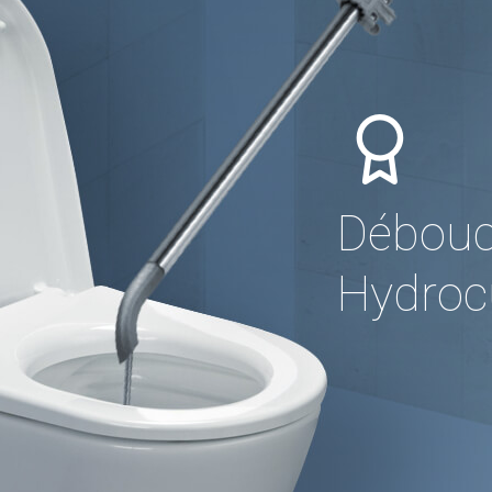
Débouc
Hydrocu