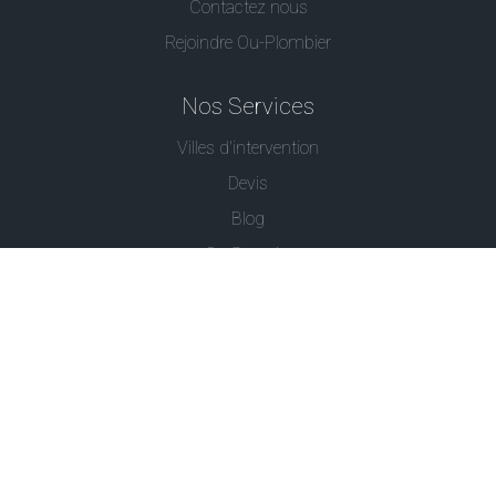
Contactez nous
Rejoindre Ou-Plombier
Nos Services
Villes d'intervention
Devis
Blog
Ou Serrurier
Contactez-Nous
© - Ou Plombier est une marque déposée -
Conditions