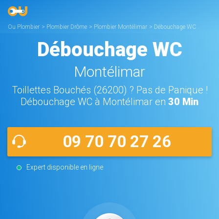
Ou Plombier
>
Plombier Drôme
>
Plombier Montélimar
>
Débouchage WC
Montélimar
Débouchage WC
Montélimar
Toillettes Bouchés (26200) ? Pas de Panique !
Débouchage WC à Montélimar en
30 Min
09 70 70 27 26
Expert disponible en ligne