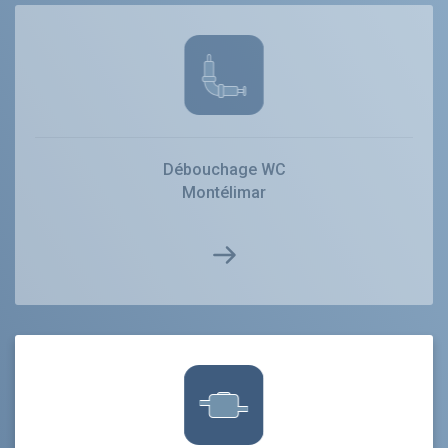
Débouchage WC
Montélimar