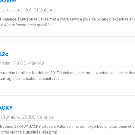
 Sallée
 Latécoère,
26000
Valence
Valence, l’Entreprise Sallée met à votre service plus de 60 ans d’expertise en
 49 professionnels qualifiés, ...
G2c
ertin,
26000
Valence
treprise familiale fondée en 2017 à Valence, met son expertise au service des 
uffage, climatisation et sanitaires, e...
ACKY
d Crumière,
26000
Valence
ntreprise STRADY JACKY, située à Valence, met son expertise en plomberie et c
rofessionnels qualifiés, elle prop...