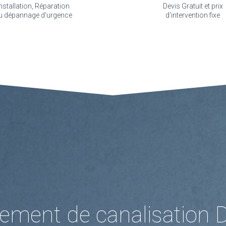
nstallation, Réparation
Devis Gratuit et prix
u dépannage d'urgence
d'intervention fixe
ement de canalisation D