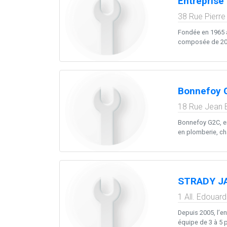
Entreprise
38 Rue Pierre
Fondée en 1965 à 
composée de 20 à
Bonnefoy 
18 Rue Jean B
Bonnefoy G2C, en
en plomberie, cha
STRADY J
1 All. Edouar
Depuis 2005, l’e
équipe de 3 à 5 p