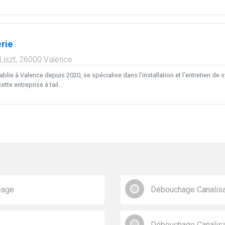
rie
Liszt,
26000
Valence
ablie à Valence depuis 2020, se spécialise dans l’installation et l’entretien de
tte entreprise à tail...
éage
Débouchage Canalisa
Débouchage Canalisa