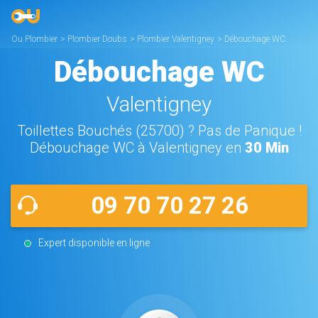
Ou Plombier
>
Plombier Doubs
>
Plombier Valentigney
>
Débouchage WC
Valentigney
Débouchage WC
Valentigney
Toillettes Bouchés (25700) ? Pas de Panique !
Débouchage WC à Valentigney en
30 Min
09 70 70 27 26
Expert disponible en ligne