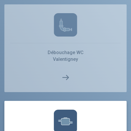
Débouchage WC
Valentigney