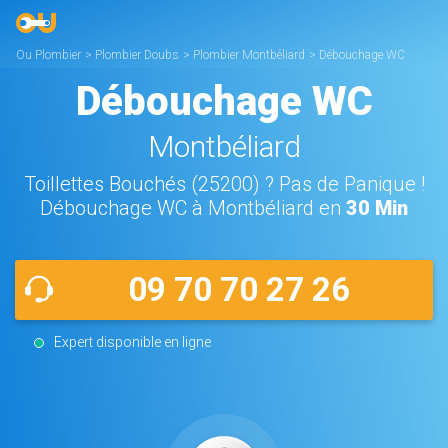
Ou Plombier
>
Plombier Doubs
>
Plombier Montbéliard
>
Débouchage WC
Montbéliard
Débouchage WC
Montbéliard
Toillettes Bouchés (25200) ? Pas de Panique !
Débouchage WC à Montbéliard en
30 Min
09 70 70 27 26
Expert disponible en ligne