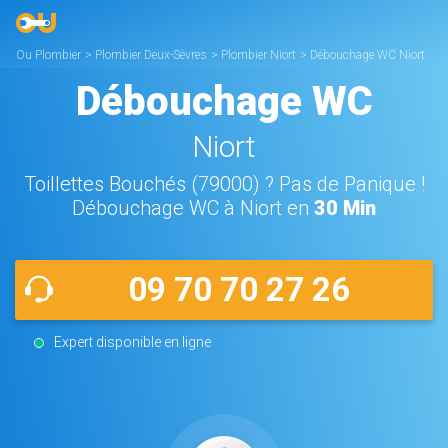
Ou Plombier
>
Plombier Deux-Sèvres
>
Plombier Niort
>
Débouchage WC Niort
Débouchage WC
Niort
Toillettes Bouchés (79000) ? Pas de Panique !
Débouchage WC à Niort en
30 Min
09 70 70 27 26
Expert disponible en ligne