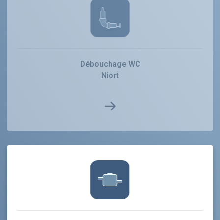
Débouchage WC
Niort