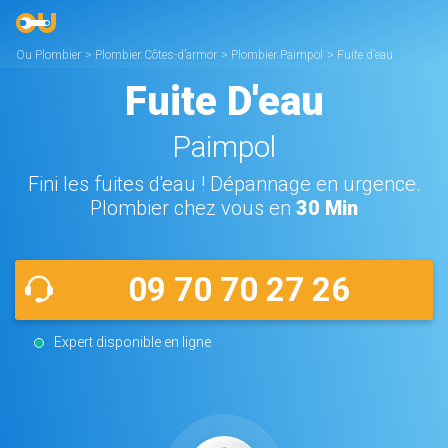
Ou Plombier
>
Plombier Côtes-d’armor
>
Plombier Paimpol
>
Fuite d’eau
Paimpol
Fuite D'eau
Paimpol
Fini les fuites d'eau ! Dépannage en urgence.
Plombier chez vous en
30 Min
09 70 70 27 26
Expert disponible en ligne