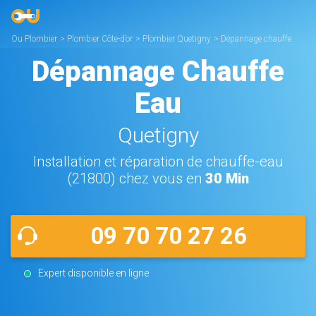
Ou Plombier
>
Plombier Côte-d’or
>
Plombier Quetigny
>
Dépannage chauffe
eau Quetigny
Dépannage Chauffe
Eau
Quetigny
Installation et réparation de chauffe-eau
(21800) chez vous en
30 Min
09 70 70 27 26
Expert disponible en ligne