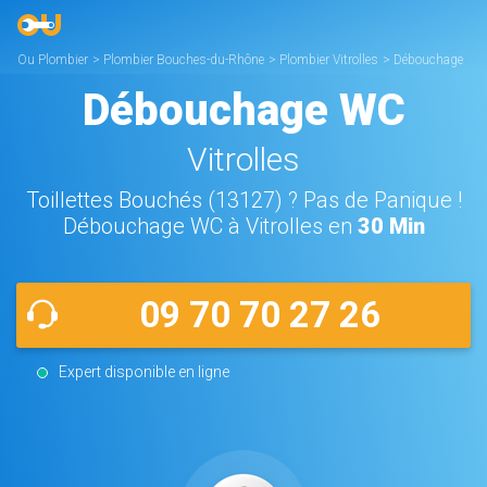
Ou Plombier
>
Plombier Bouches-du-Rhône
>
Plombier Vitrolles
>
Débouchage
WC Vitrolles
Débouchage WC
Vitrolles
Toillettes Bouchés (13127) ? Pas de Panique !
Débouchage WC à Vitrolles en
30 Min
09 70 70 27 26
Expert disponible en ligne