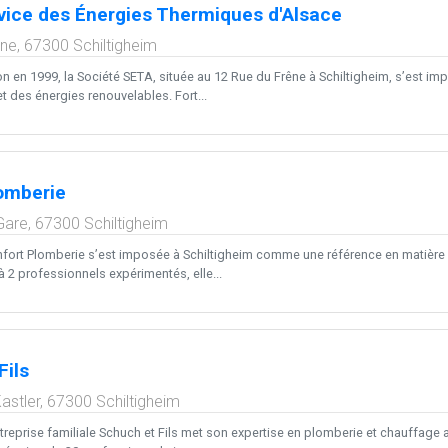
vice des Énergies Thermiques d'Alsace
êne,
67300
Schiltigheim
on en 1999, la Société SETA, située au 12 Rue du Frêne à Schiltigheim, s’est
t des énergies renouvelables. Fort...
omberie
Gare,
67300
Schiltigheim
fort Plomberie s’est imposée à Schiltigheim comme une référence en matière 
 2 professionnels expérimentés, elle...
Fils
astler,
67300
Schiltigheim
treprise familiale Schuch et Fils met son expertise en plomberie et chauffage 