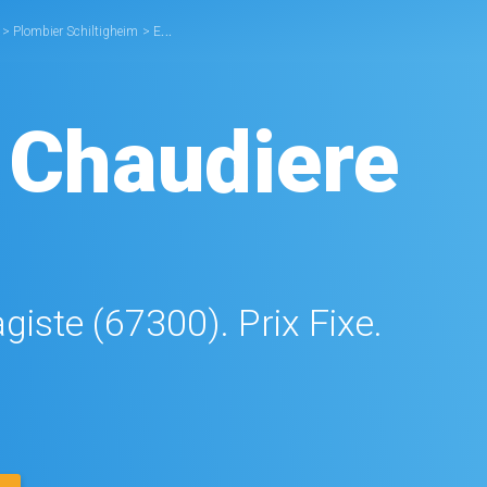
>
Plombier Schiltigheim
>
Entretien Chaudière Schiltigheim
 Chaudiere
giste (67300). Prix Fixe.