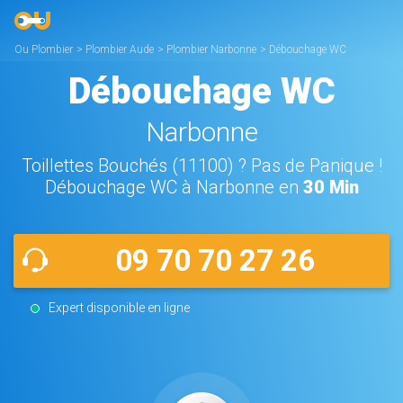
Ou Plombier
>
Plombier Aude
>
Plombier Narbonne
>
Débouchage WC
Narbonne
Débouchage WC
Narbonne
Toillettes Bouchés (11100) ? Pas de Panique !
Débouchage WC à Narbonne en
30 Min
09 70 70 27 26
Expert disponible en ligne