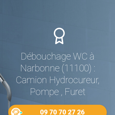
Débouchage WC à
Narbonne (11100) :
Camion Hydrocureur,
Pompe , Furet
09 70 70 27 26