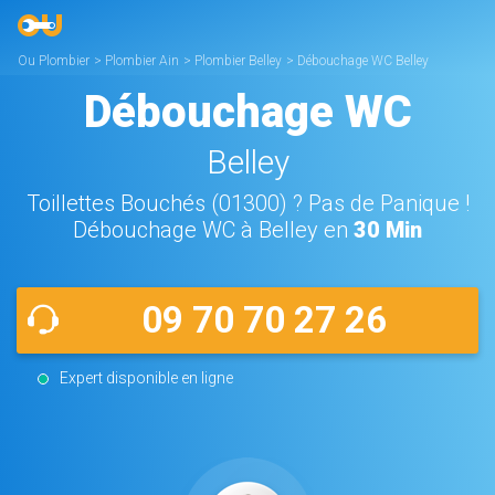
Ou Plombier
>
Plombier Ain
>
Plombier Belley
>
Débouchage WC Belley
Débouchage WC
Belley
Toillettes Bouchés (01300) ? Pas de Panique !
Débouchage WC à Belley en
30 Min
09 70 70 27 26
Expert disponible en ligne