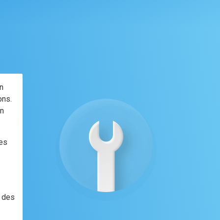
n
ons.
on
ves
t des