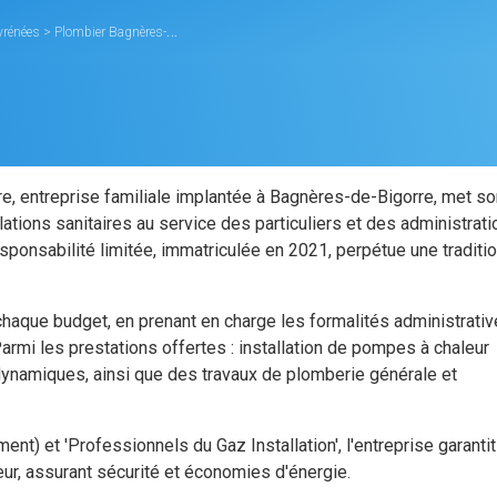
yrénées
>
Plombier Bagnères-de-Bigorre
>
SARL ARNAUNE PIERRE
e, entreprise familiale implantée à Bagnères-de-Bigorre, met so
lations sanitaires au service des particuliers et des administrati
esponsabilité limitée, immatriculée en 2021, perpétue une traditi
haque budget, en prenant en charge les formalités administrati
Parmi les prestations offertes : installation de pompes à chaleur
dynamiques, ainsi que des travaux de plomberie générale et
nt) et 'Professionnels du Gaz Installation', l'entreprise garanti
ur, assurant sécurité et économies d'énergie.