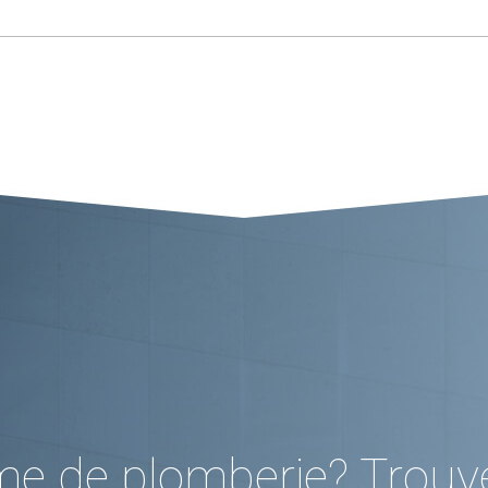
me de plomberie? Trouv