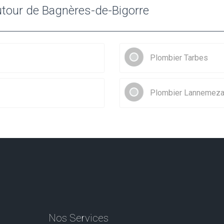
utour de Bagnères-de-Bigorre
Plombier Tarbes
Plombier Lannemez
Nos Services