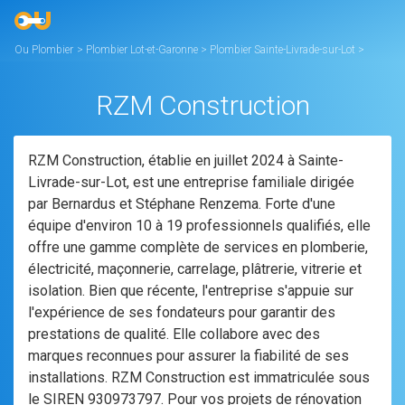
Ou Plombier
>
Plombier Lot-et-Garonne
>
Plombier Sainte-Livrade-sur-Lot
>
RZM Construction
RZM Construction
RZM Construction, établie en juillet 2024 à Sainte-
Livrade-sur-Lot, est une entreprise familiale dirigée
par Bernardus et Stéphane Renzema. Forte d'une
équipe d'environ 10 à 19 professionnels qualifiés, elle
offre une gamme complète de services en plomberie,
électricité, maçonnerie, carrelage, plâtrerie, vitrerie et
isolation. Bien que récente, l'entreprise s'appuie sur
l'expérience de ses fondateurs pour garantir des
prestations de qualité. Elle collabore avec des
marques reconnues pour assurer la fiabilité de ses
installations. RZM Construction est immatriculée sous
le SIREN 930973797. Pour vos projets de rénovation