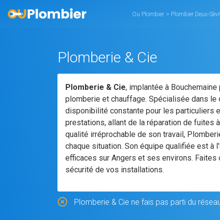
Ou Plombier
>
Plombier Deux-Sèv
Plomberie & Cie
Plomberie & Cie
, implantée à Bouchemaine 
plomberie et chauffage. Spécialisée dans le d
disponibilité constante pour les particuliers
prestations, allant de la réparation de fuite
qualité irréprochable de son travail, Plomber
chaque situation. Son équipe qualifiée est à 
efficaces sur Angers et ses environs. Faites 
sécurité de vos installations.
Plomberie & Cie ne fais pas parti du réseau