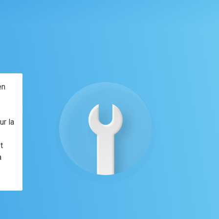
en
ur la
t
a