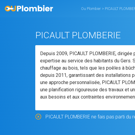
Ou Plombier
>
PICAULT PLOMBE
PICAULT PLOMBERIE
Depuis 2009, PICAULT PLOMBERIE, dirigée par
expertise au service des habitants du Gers. 
chauffage au bois, tels que les poêles à bûch
depuis 2011, garantissant des installations p
une approche personnalisée, PICAULT PLOMBE
une planification rigoureuse des travaux et u
aux besoins et aux contraintes environnement
PICAULT PLOMBERIE ne fais pas parti du ré