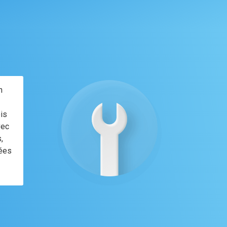
n
ois
vec
,
tées