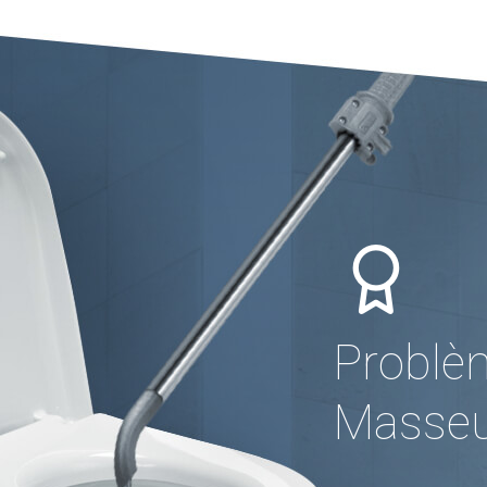
Problè
Masseu