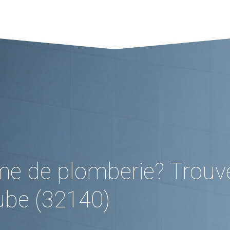
me de plomberie? Trouv
be (32140)