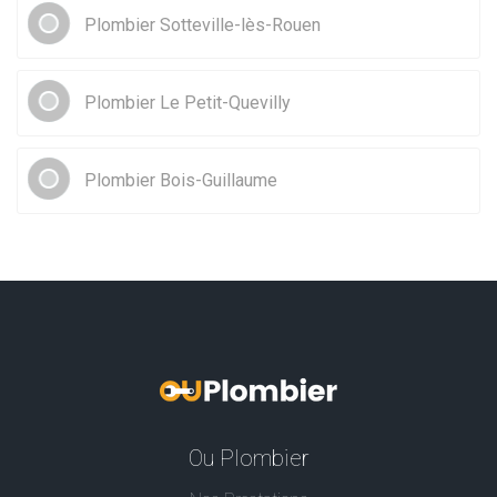
Plombier Sotteville-lès-Rouen
Plombier Le Petit-Quevilly
Plombier Bois-Guillaume
Ou Plombier