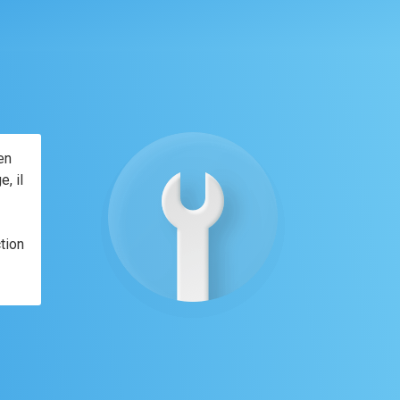
en
, il
tion