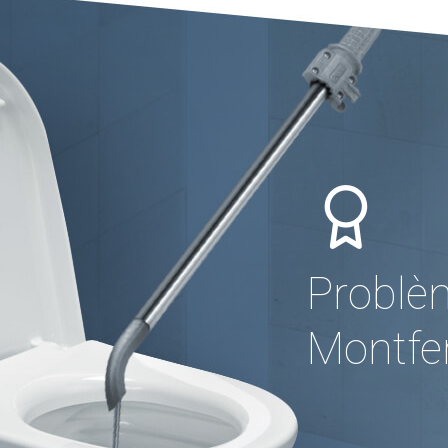
Problè
Montfer