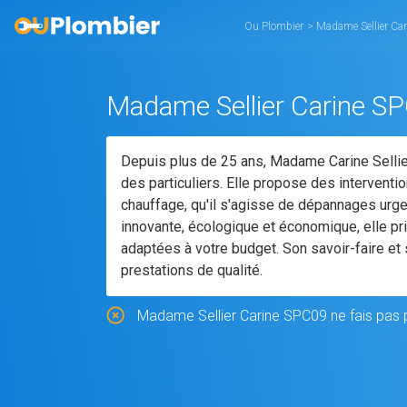
Ou Plombier
>
Madame Sellier Ca
Madame Sellier Carine S
Depuis plus de 25 ans, Madame Carine Sellier
des particuliers. Elle propose des interventi
chauffage, qu'il s'agisse de dépannages urg
innovante, écologique et économique, elle pr
adaptées à votre budget. Son savoir-faire et
prestations de qualité.
Madame Sellier Carine SPC09 ne fais pas pa